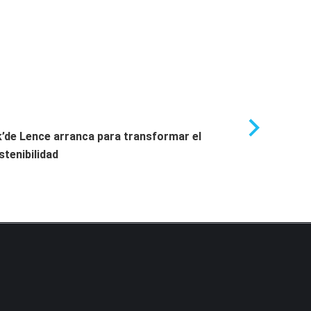
’de Lence arranca para transformar el
SmarTZ4
stenibilidad
Prensa
X