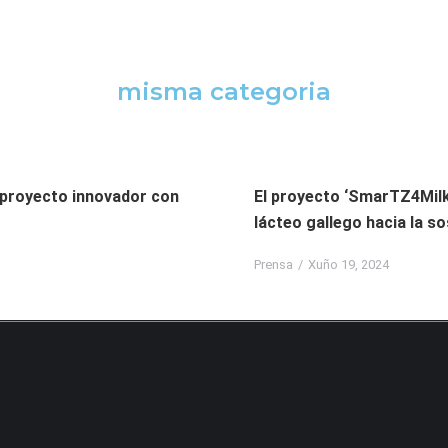
misma categoria
 proyecto innovador con
El proyecto ‘SmarTZ4Milk
lácteo gallego hacia la so
Prensa
Xuño 19, 2024